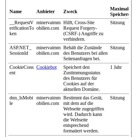
Maximale
Name
Anbieter
Zweck
Speicherdau
__RequestV
minervaimm
Hilft, Cross-Site
Sitzung
erificationTo
obilien.com
Request Forgery-
ken
(CSRF-) Angriffe zu
verhindern.
ASP.NET_
minervaimm
Behält die Zustände
Sitzung
SessionId
obilien.com
des Benutzers bei allen
Seitenanfragen bei.
CookieCons
Cookiebot
Speichert den
1 Jahr
ent
Zustimmungsstatus
des Benutzers für
Cookies auf der
aktuellen Domäne.
dnn_IsMobi
minervaimm
Bestimmt das Gerät,
Sitzung
le
obilien.com
mit dem auf die
Webseite zugegriffen
wird. Dadurch kann
die Webseite
entsprechend
formatiert werden.