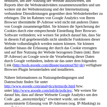
benutzen, um Ihre Nutzung der Website auszuwerten, um
Reports über die Websiteaktivitäten zusammenzustellen und um
weitere mit der Websitenutzung und der Internetnutzung
verbundene Dienstleistungen gegenüber dem Websitebetreiber zu
erbringen. Die im Rahmen von Google Analytics von Ihrem
Browser übermittelte IP-Adresse wird nicht mit anderen Daten
von Google zusammengeführt. Sie können die Speicherung der
Cookies durch eine entsprechende Einstellung Ihrer Browser-
Software verhindern; wir weisen Sie jedoch darauf hin, dass Sie
in diesem Fall gegebenenfalls nicht sämtliche Funktionen dieser
Website vollumfänglich werden nutzen können. Sie können
darüber hinaus die Erfassung der durch das Cookie erzeugten
und auf Ihre Nutzung der Website bezogenen Daten (inkl. Ihrer
IP-Adresse) an Google sowie die Verarbeitung dieser Daten
durch Google verhindern, indem sie das unter dem folgenden
Link (
http://tools.google.com/dlpage/gaoptout?hl=de
) verfügbare
Browser-Plugin herunterladen und installieren.
Nähere Informationen zu Nutzungsbedingungen und
Datenschutz finden Sie unter
http://www.google.com/analytics/terms/de.html
bzw.
unter
http://www.google.com/intl/de/policies/
. Wir weisen Sie
darauf hin, dass auf dieser Webseite Google Analytics um den
Code „gat._anonymizeIp();“ erweitert wurde, um eine
anonymisierte Erfassung von IP-Adressen (sog. IP-Masking) zu