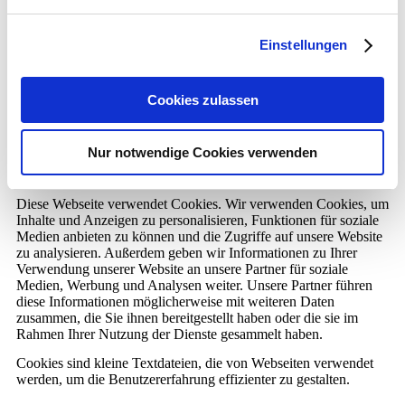
Die Datenschutzerklärung bezüglich Facebook Plug-ins wurde
von der Kanzlei WILDE BEUGER SOLMECKE erstellt und ist
auf
www.wbs-law.de
zu finden.
Einstellungen
Die Datenschutzerklärung bezüglich Google+ Plug-ins wurde
von SCHWENKE & DRAMBURG erstellt und ist auf
Cookies zulassen
http://spreerecht.de
zu finden.
Informationen über Cookies auf dieser
Nur notwendige Cookies verwenden
Webseite
Diese Webseite verwendet Cookies. Wir verwenden Cookies, um
Inhalte und Anzeigen zu personalisieren, Funktionen für soziale
Medien anbieten zu können und die Zugriffe auf unsere Website
zu analysieren. Außerdem geben wir Informationen zu Ihrer
Verwendung unserer Website an unsere Partner für soziale
Medien, Werbung und Analysen weiter. Unsere Partner führen
diese Informationen möglicherweise mit weiteren Daten
zusammen, die Sie ihnen bereitgestellt haben oder die sie im
Rahmen Ihrer Nutzung der Dienste gesammelt haben.
Cookies sind kleine Textdateien, die von Webseiten verwendet
werden, um die Benutzererfahrung effizienter zu gestalten.