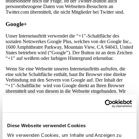
insbesondere noch die Frage, ob der Twitter-Button auch
personenbezogene Daten von Webseiten-Besuchern an
Twitter.com übermittelt, die nicht Mitglieder bei Twitter sind.
Google+
Unser Internetauftritt verwendet die “+1″-Schaltfläche des
sozialen Netzwerkes Google Plus, welches von der Google Inc.,
1600 Amphitheatre Parkway, Mountain View, CA 94043, United
States betrieben wird (“Google”). Der Button ist an dem Zeichen
“+1″ auf weißem oder farbigen Hintergrund erkennbar.
Wenn Sie eine Webseite unseres Internetauftritts aufrufen, die
eine solche Schaltfläche enthält, baut Ihr Browser eine direkte
Verbindung mit den Servern von Google auf. Der Inhalt der
“+1″-Schaltfläche wird von Google direkt an Ihren Browser
übermittelt und von diesem in die Webseite eingebunden. Wir
haben daher keinen Einfluss auf den Umfang der Daten, die
Google mit der Schaltfläche erhebt. Laut Google werden ohne
einen Klick auf die Schaltfälche keine personenbezogenen Daten
erhoben. Nur bei eingeloggten Mitgliedern, werden solche
Daten, unter anderem die IP-Adresse, erhoben und verarbeitet.
Diese Webseite verwendet Cookies
Zweck und Umfang der Datenerhebung und die weitere
Wir verwenden Cookies, um Inhalte und Anzeigen zu
Verarbeitung und Nutzung der Daten durch Google sowie Ihre